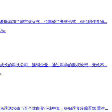
既添加了城市炊火气，也丰硕了餐饮形式，但也陪伴食物...
长的科技公司、连锁企业，通过科学的股权设想，无效不...
误送水仙当百合致白叟小孩中毒；妊妇误食冷藏蛋糕 重生...