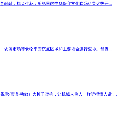
融融，指尖生花：剪纸里的中华保守文化暗码科普火热开...
农贸市场等食物平安沉点区域和主要场合进行查抄。督促...
觉-言语-动做）大模子架构，让机械人像人一样听得懂人话，..