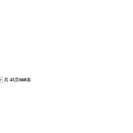
共
45
页
668
条