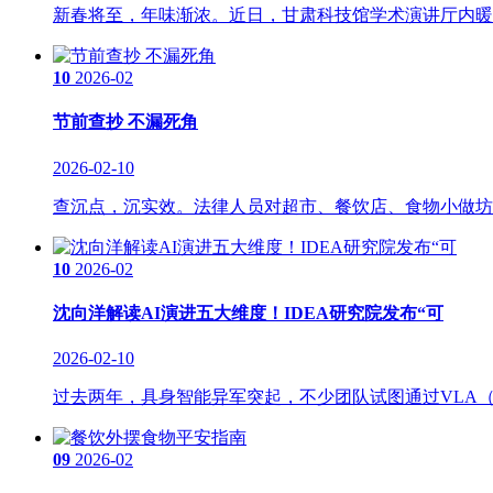
新春将至，年味渐浓。近日，甘肃科技馆学术演讲厅内暖意
10
2026-02
节前查抄 不漏死角
2026-02-10
查沉点，沉实效。法律人员对超市、餐饮店、食物小做坊、
10
2026-02
沈向洋解读AI演进五大维度！IDEA研究院发布“可
2026-02-10
过去两年，具身智能异军突起，不少团队试图通过VLA（视
09
2026-02