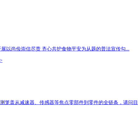
开展以尚俭崇信尽责 齐心共护食物平安为从题的普法宣传勾...
人检测笼盖从减速器、传感器等焦点零部件到零件的全链条，请问目..