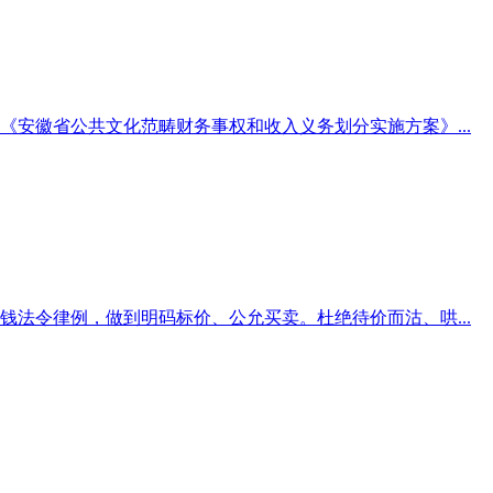
安徽省公共文化范畴财务事权和收入义务划分实施方案》...
法令律例，做到明码标价、公允买卖。杜绝待价而沽、哄...