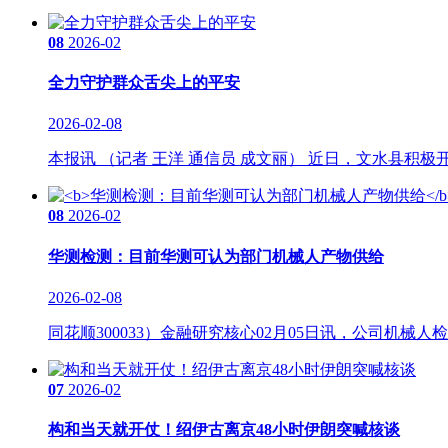
08
2026-02
全力守护群众舌尖上的平安
2026-02-08
本报讯 （记者 王洋 通信员 成文丽） 近日，文水县积极
08
2026-02
华测检测：目前华测可认为部门机械人产物供给
2026-02-08
同花顺300033）金融研究核心02月05日讯，公司机械
07
2026-02
构和当天就开仗！绍伊古离京48小时伊朗突喊核谈