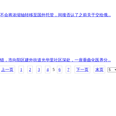
会将浓缩铀转移至国外托管，间接否认了之前关于交给俄...
，市向阳区建外街道光华里社区深处，一座垂曲化医养分...
上一页
1
2
3
4
5
6
7
下一页
末页