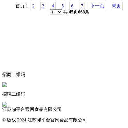
首页 1
2
3
4
5
6
7
下一页
末页
共
45
页
668
条
关于我们
食品安全动态
食品安全知识
联系我们
招商二维码
招聘二维码
江苏bjl平台官网食品有限公司
© 版权 2024 江苏bjl平台官网食品有限公司