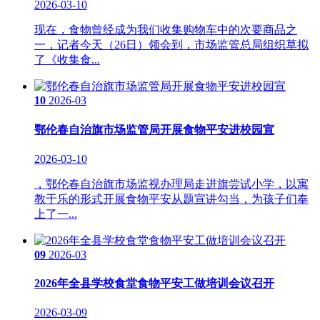
2026-03-10
现在，食物曾经成为我们收集购物车中的次要商品之
一，记者今天（26日）领会到，市场监管总局组织草拟
了《收集食...
10
2026-03
鄂伦春自治旗市场监管局开展食物平安进校园宣
2026-03-10
，鄂伦春自治旗市场监视办理局走进旗尝试小学，以寓
教于乐的形式开展食物平安从题宣讲勾当，为孩子们奉
上了一...
09
2026-03
2026年全县学校食堂食物平安工做培训会议召开
2026-03-09