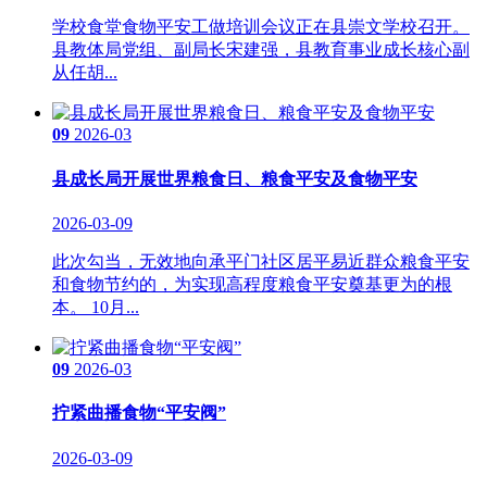
学校食堂食物平安工做培训会议正在县崇文学校召开。
县教体局党组、副局长宋建强，县教育事业成长核心副
从任胡...
09
2026-03
县成长局开展世界粮食日、粮食平安及食物平安
2026-03-09
此次勾当，无效地向承平门社区居平易近群众粮食平安
和食物节约的，为实现高程度粮食平安奠基更为的根
本。 10月...
09
2026-03
拧紧曲播食物“平安阀”
2026-03-09