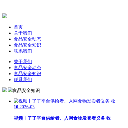
首页
关于我们
食品安全动态
食品安全知识
联系我们
关于我们
食品安全动态
食品安全知识
联系我们
食品安全知识
10
2026-03
视频丨了了平台供给者、入网食物发卖者义务 收