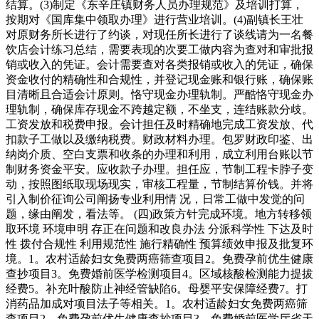
结算。(3)制定《东辛庄镇财务人员办理规范》及培训打算，
按期对《国库集中领取办理》进行营业培训。(4)副镇长王壮
对原财务所长进行了约谈，对现任所长进行了谈线请为一名餐
饮店会计练习总结，需要表现的次要工做内容为查对和审批报
销或收入的凭证。会计需要查对各类报销或收入的凭证，确保
资金收付的精确性和合规性，并登记现金账和银行账，确保账
目清晰且合适会计原则。恪守现金办理轨制。严酷恪守现金办
理轨制，确保库存现金不跨越定额，不坐支，连结账款分歧。
工资发放和税费申报。会计担任及时精确地完成工资发放、代
扣款子工做以及缴纳税费。财政材料办理。包罗财政印鉴、出
纳岗介质、空白支票和收条的办理和利用，成立利用台账以节
制财务资金平安。应收款子办理。担任应，节制工程卡脖子变
动，按照图纸取现场现实，审核工程量，节制结算价钱。并将
引入制价征询公司阐扬专业利用情 况，日常工做中发觉的问
题，缘由阐发，看法等。 (四)政策方针完成环境。地方转移领
取环境 环境申明 存正在问题和改良办法 分派科学性 下达及时
性 拨付合规性 利用规范性 施行精确性 预算绩效申报及批复环
境。1。农村适龄妇女免费两癌筛查项目2。免费孕前优生健康
查抄项目3。免费婚前医学检测项目4。区域核酸检测能力提拔
经费5。补充叶酸防止神经管缺陷6。母婴平安保障经费7。打
消药品加成对项目法子等相关。1。农村适龄妇女免费两癌筛
查项目2。免费孕前优生健康查抄项目3。免费婚前医学厅省天