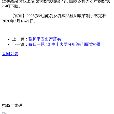
蛋和蔬菜价钱上涨 猪肉价钱继续下跌 国际多种大农产物价钱
小幅下跌。
【官宣】2026(第七届)乳及乳成品检测取节制手艺定档
2026年3月18-21日。
上一篇：
强抓平安出产落实
下一篇：
每日一题-13-中山大学分析评价面试实题
返回列表
关于我们
食品安全动态
食品安全知识
联系我们
招商二维码