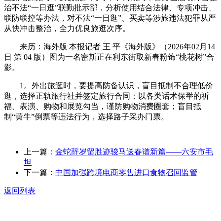
治不法“一日逛”联勤批示部，分析使用结合法律、专项冲击、
联防联控等办法，对不法“一日逛”、买卖等涉旅违法犯罪从严
从快冲击整治，全力优良旅逛次序。
来历：海外版 本报记者 王 平《海外版》（2026年02月14
日 第 04 版）图为一名密斯正在利东街取新春粉饰“桃花树”合
影。
1。外出旅逛时，要提高防备认识，盲目抵制不合理低价
逛，选择正轨旅行社并签定旅行合同；以各类话术保举的祈
福、表演、购物和展览勾当，谨防购物消费圈套；盲目抵
制“黄牛”倒票等违法行为，选择路子采办门票。
上一篇：
金蛇辞岁留胜迹骏马送春谱新篇——六安市毛
坦
下一篇：
中国加强跨境电商零售进口食物召回监管
返回列表
关于我们