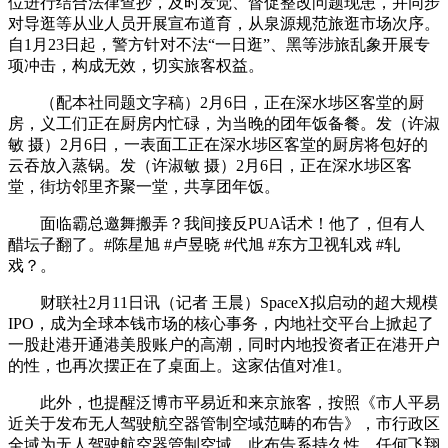
位进行结合法律查抄，及时发觉、督促整改问题现患，并同步
对导逛等从业人员开展宣布道育，从泉源规范旅逛市场次序。
自1月23日起，警方针对不法“一日逛”、黑等涉旅乱象开展专
项冲击，构成无效，切实旅客权益。
（配本社同题文字稿）2月6日，正在深水埗区客堂的厨
房，义工们正在厨房内忙碌，为当晚的团年饭备餐。发（许淑
敏 摄）2月6日，一表面工正在深水埗区客堂的厨房将包好的
云吞放入蒸锅。发（许淑敏 摄）2月6日，正在深水埗区客
堂，街坊邻里齐聚一堂，共享团年饭。
面临霸总邀舞搬弄？我间接反PUA话术！他了，但有人
醋坛子翻了。#陈星旭 #卢昱晓 #代旭 #东方卫视轧戏 #轧
戏？。
财联社2月11日讯（记者 王晨）SpaceX拟启动的超大规模
IPO，成为全球本钱市场的核心事务，内地社交平台上掀起了
一股赴港开通港美股账户的高潮，同时内地投资者正在港开户
的性，也再次摆正在了桌面上。这家估值对准1。
此外，也提醒泛博市平易近和来京旅客，按照《市人平易
近关于发布无人驾驶航空器管制空域范畴的布告》，市行政区
全域为无人驾驶航空器管制空域。此布告系持久性，任何飞翔