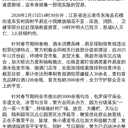
速度膨缩，这本身就像一部现实版的贸易。
2026年2月15日14时30分许，江苏省连云港市东海县石榴
街道东安村因村平易近小我燃放烟花不妥，应急、消防、、卫
健等部分赶赴现场救援措置。16时许明火已毁灭，形成8人灭
亡、2人轻细灼伤。
针对春节期间食物、酒水消费高峰，易呈现制假售假违法
犯罪纪律特点，警方积极会同相关行政部分提前摆设，自2025
年12月份起，环绕年货市集、农贸大集、商超市场等沉点场
合，加大暗访力度和抽检频次。出格是紧盯假酒类案件易发的
酒水批发市场、烟酒门店等，全面加强线索摸排和侦查冲击，
截至目前，累计依法刑事制售假酒犯罪嫌疑人30余名，查扣冒
充品牌白酒1200余瓶、冒充包材2600余件，全力守护群众舌尖
上的平安。
针对春节期间全市推出的5000余项勾当，包罗保守庙会、
非遗文化、冰雪勾当等，警方会同从办方、园方分级落实“一
点一策一方案”，持续做好对广场、故宫、大栅栏、天坛公
园、颐和园等沉点公园景区次序疏导，鞭策优化群众旅逛线，
正在不雅景平台、陡坡、狭小通道等点位加大和提醒力度，发
生拥堵踩踏等平安变乱。同时，节日期间，警方已启动冲击整