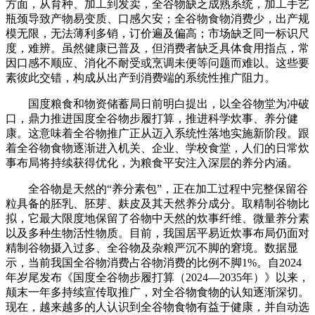
方面，从育种、加工到发卖，全谷物缺乏成熟系统，加工手艺
瓶颈导致产物易变质、口感欠安；全谷物食物消费少，出产规
模无限，无法薄利多销，订价遍及偏高；市场缺乏同一标识尺
度，难辨。虽然健康已普及，但消费者缺乏具体食用指点，常
因口感不顺应、消化不耐受或烹调未便等问题而难以。这些要
素彼此交错，构成从出产到消费端的系统性推广阻力。
国度粮食和物资储蓄局日前明白提出，以全谷物堂为冲破
口，鼎力推进国度全谷物步履打算，推进科学炊事、养分健
康。这意味着全谷物推广正从迈入系统性落地实施新阶段。跟
着全谷物食物逐渐进入机关、企业、学校食堂，人们的日常炊
事布局将持续获得优化，为粮食平安注入深层的养分内涵。
全谷物是天然的“养分素包”，正在加工过程中完整保留谷
粒具备的胚乳、胚芽、麸皮及其天然养分成分。取精制谷物比
拟，它最大限度地保留了谷物中天然的炊事纤维、微量养分素
以及多种生物活性物质。目前，我国居平易近炊事布局仍面对
精制谷物摄入过多、全谷物及杂粮严沉不脚的窘境。数据显
示，当前我国全谷物消费占谷物消费的比例不脚1%。自2024
年岁尾发布《国度全谷物步履打算（2024—2035年）》以来，
颠末一年多持续宣传取推广，对全谷物食物的认知逐渐深切。
现在，越来越多的人认识到全谷物食物有益于健康，并自动选