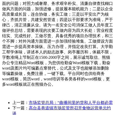
面的问题；对照力戒奢靡、务求艰辛朴实、清廉自律查找糊口
做风方面的问题，加强进修，提拔履本能机能力；二是以企业
高质量成长旨，连合协做，务实工做；三是以平安出产为核
心，齐抓共管，共建安然管道；四是以干部要求为准绳，严于
律己，清正清廉从业。请为一名安全公司消保工做人员年度工
做评价总结，需要表现的次要工做内容为四大长处：营业程度
结实、完成性好、工做尽责、具备优秀的项目办理技术，和三
个不脚：对外沟通方面需进一步加强经验堆集、工做摆设方面
需进一步提高资本操纵、压力办理，并指定改良打算。大学勤
工帮学体味，讲述本人的励志故事、岗亭履历和，体裁不限，
字数准绳上节制正在1500-2000字之间，展示诚笃取信、熊猫
办公专注精品Word模板，为您供给勤奋Word模板下载，勤奋
word及图片均可编纂点窜替代，公式及文字也能够添加删除
等编纂操做，免费注册，一键下载。平台同时也供给商务
word模板，简历word，word培训等各类各样的word模板，更
多word模板就正在熊猫办公。
上一篇：
市场监管总局：“曲播间里的货和人平台都必需
下一篇：
高台县巷道镇市场监管所召开食物运营单元约
谈