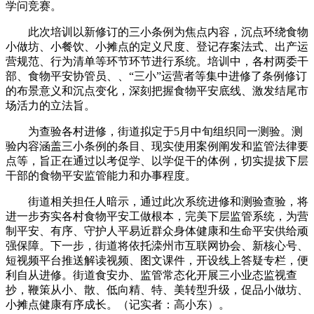
学问竞赛。
此次培训以新修订的三小条例为焦点内容，沉点环绕食物
小做坊、小餐饮、小摊点的定义尺度、登记存案法式、出产运
营规范、行为清单等环节环节进行系统。培训中，各村两委干
部、食物平安协管员、、“三小”运营者等集中进修了条例修订
的布景意义和沉点变化，深刻把握食物平安底线、激发结尾市
场活力的立法旨。
为查验各村进修，街道拟定于5月中旬组织同一测验。测
验内容涵盖三小条例的条目、现实使用案例阐发和监管法律要
点等，旨正在通过以考促学、以学促干的体例，切实提拔下层
干部的食物平安监管能力和办事程度。
街道相关担任人暗示，通过此次系统进修和测验查验，将
进一步夯实各村食物平安工做根本，完美下层监管系统，为营
制平安、有序、守护人平易近群众身体健康和生命平安供给顽
强保障。下一步，街道将依托滦州市互联网协会、新核心号、
短视频平台推送解读视频、图文课件，开设线上答疑专栏，便
利自从进修。街道食安办、监管常态化开展三小业态监视查
抄，鞭策从小、散、低向精、特、美转型升级，促品小做坊、
小摊点健康有序成长。（记实者：高小东）。