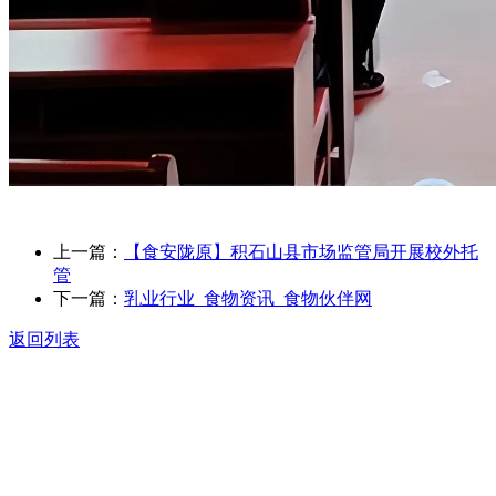
上一篇：
【食安陇原】积石山县市场监管局开展校外托
管
下一篇：
乳业行业_食物资讯_食物伙伴网
返回列表
关于我们
食品安全动态
食品安全知识