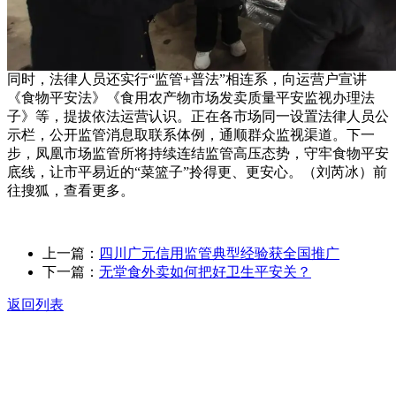
同时，法律人员还实行“监管+普法”相连系，向运营户宣讲
《食物平安法》《食用农产物市场发卖质量平安监视办理法
子》等，提拔依法运营认识。正在各市场同一设置法律人员公
示栏，公开监管消息取联系体例，通顺群众监视渠道。下一
步，凤凰市场监管所将持续连结监管高压态势，守牢食物平安
底线，让市平易近的“菜篮子”拎得更、更安心。（刘芮冰）前
往搜狐，查看更多。
上一篇：
四川广元信用监管典型经验获全国推广
下一篇：
无堂食外卖如何把好卫生平安关？
返回列表
关于我们
食品安全动态