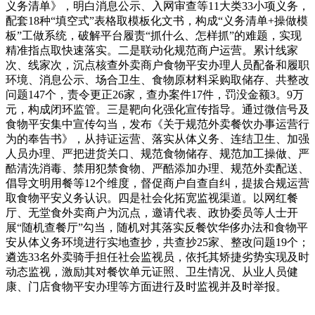
义务清单》，明白消息公示、入网审查等11大类33小项义务，
配套18种“填空式”表格取模板化文书，构成“义务清单+操做模
板”工做系统，破解平台履责“抓什么、怎样抓”的难题，实现
精准指点取快速落实。二是联动化规范商户运营。累计线家
次、线家次，沉点核查外卖商户食物平安办理人员配备和履职
环境、消息公示、场合卫生、食物原材料采购取储存、共整改
问题147个，责令更正26家，查办案件17件，罚没金额3。9万
元，构成闭环监管。三是靶向化强化宣传指导。通过微信号及
食物平安集中宣传勾当，发布《关于规范外卖餐饮办事运营行
为的奉告书》，从持证运营、落实从体义务、连结卫生、加强
人员办理、严把进货关口、规范食物储存、规范加工操做、严
酷清洗消毒、禁用犯禁食物、严酷添加办理、规范外卖配送、
倡导文明用餐等12个维度，督促商户自查自纠，提拔合规运营
取食物平安义务认识。四是社会化拓宽监视渠道。以网红餐
厅、无堂食外卖商户为沉点，邀请代表、政协委员等人士开
展“随机查餐厅”勾当，随机对其落实反餐饮华侈办法和食物平
安从体义务环境进行实地查抄，共查抄25家、整改问题19个；
遴选33名外卖骑手担任社会监视员，依托其矫捷劣势实现及时
动态监视，激励其对餐饮单元证照、卫生情况、从业人员健
康、门店食物平安办理等方面进行及时监视并及时举报。