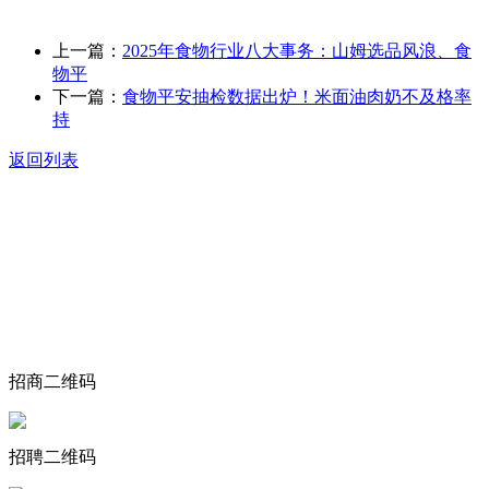
上一篇：
2025年食物行业八大事务：山姆选品风浪、食
物平
下一篇：
食物平安抽检数据出炉！米面油肉奶不及格率
持
返回列表
关于我们
食品安全动态
食品安全知识
联系我们
招商二维码
招聘二维码