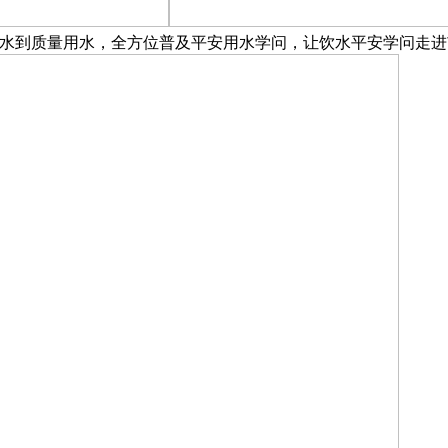
饮水到质量用水，全方位普及平安用水学问，让饮水平安学问走进