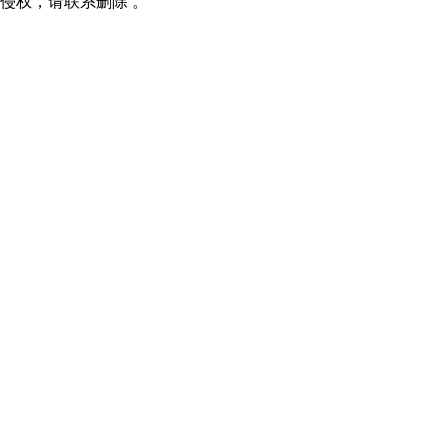
侵权，请联系删除 。