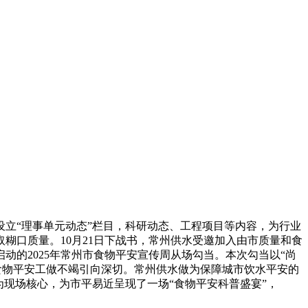
立“理事单元动态”栏目，科研动态、工程项目等内容，为行业
糊口质量。10月21日下战书，常州供水受邀加入由市质量和食
的2025年常州市食物平安宣传周从场勾当。本次勾当以“尚
食物平安工做不竭引向深切。常州供水做为保障城市饮水平安的
现场核心，为市平易近呈现了一场“食物平安科普盛宴”，