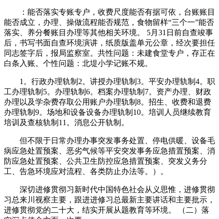
：能否落实专账专户，收费尺度能否有据可依，台账账目
能否成立，办理、操做流程能否规范，食物留样“三个一”能否
落实、养分餐账目办理等其他相关环境。 5月31日前自查竣事
后，书写书面自查环境演讲，纸质版盖单元公章，经次要担任
同志签字后，报局监察室。共性问题：未建食堂专户，存正在
白条入账。个性问题：北堤小学记账不规。
1。行政办理轨制2。讲授办理轨制3。平安办理轨制4。职
工办理轨制5。办理轨制6。档案办理轨制7。资产办理、财政
办理以及学杂费存取公用账户办理轨制8。招生、收费和退费
办理轨制9。场地和设备设备办理轨制10。培训人员继续教育
培训及查核轨制11。消息公开轨制。
但不限于日常办理办事突发事务处置、停电供暖、设备毛
病应急处置预案、恶劣气候等平安突发事务应急措置预案、消
防应急处置预案、公共卫生防控应急措置预案、突发义务分
工、告急环境应对流程、各类防止办法等。）。
深切进修贯彻习新时代中国特色社会从义思惟，进修贯彻
习总来川视察主要，跟进进修习总最新主要讲话和主要批示，
进修贯彻党的二十大，结实开展从题教育等环境。 （二）落