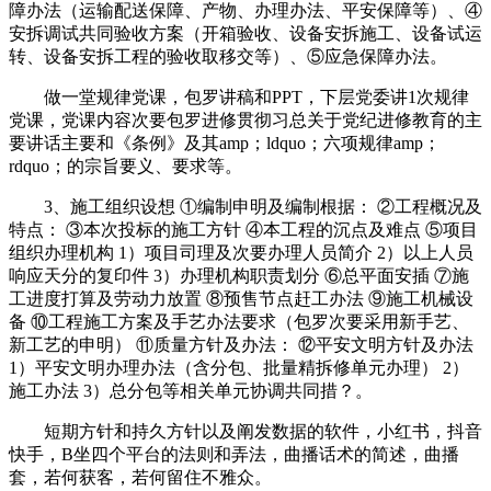
障办法（运输配送保障、产物、办理办法、平安保障等）、④
安拆调试共同验收方案（开箱验收、设备安拆施工、设备试运
转、设备安拆工程的验收取移交等）、⑤应急保障办法。
做一堂规律党课，包罗讲稿和PPT，下层党委讲1次规律
党课，党课内容次要包罗进修贯彻习总关于党纪进修教育的主
要讲话主要和《条例》及其amp；ldquo；六项规律amp；
rdquo；的宗旨要义、要求等。
3、施工组织设想 ①编制申明及编制根据： ②工程概况及
特点： ③本次投标的施工方针 ④本工程的沉点及难点 ⑤项目
组织办理机构 1）项目司理及次要办理人员简介 2）以上人员
响应天分的复印件 3）办理机构职责划分 ⑥总平面安插 ⑦施
工进度打算及劳动力放置 ⑧预售节点赶工办法 ⑨施工机械设
备 ⑩工程施工方案及手艺办法要求（包罗次要采用新手艺、
新工艺的申明） ⑪质量方针及办法： ⑫平安文明方针及办法
1）平安文明办理办法（含分包、批量精拆修单元办理） 2）
施工办法 3）总分包等相关单元协调共同措？。
短期方针和持久方针以及阐发数据的软件，小红书，抖音
快手，B坐四个平台的法则和弄法，曲播话术的简述，曲播
套，若何获客，若何留住不雅众。