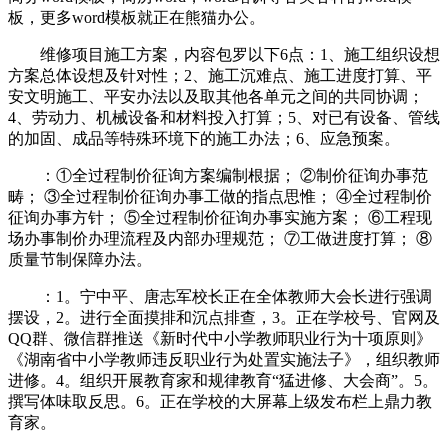
板，更多word模板就正在熊猫办公。
维修项目施工方案，内容包罗以下6点：1、施工组织设想
方案总体设想及针对性；2、施工沉难点、施工进度打算、平
安文明施工、平安办法以及取其他各单元之间的共同协调；
4、劳动力、机械设备和材料投入打算；5、对已有设备、管线
的加固、成品等特殊环境下的施工办法；6、应急预案。
：①全过程制价征询方案编制根据； ②制价征询办事范
畴； ③全过程制价征询办事工做的指点思惟； ④全过程制价
征询办事方针； ⑤全过程制价征询办事实施方案； ⑥工程现
场办事制价办理流程及内部办理规范； ⑦工做进度打算； ⑧
质量节制保障办法。
：1。宁中平、唐志军校长正在全体教师大会长进行强调
摆设，2。进行全面摸排和沉点排查，3。正在学校号、官网及
QQ群、微信群推送《新时代中小学教师职业行为十项原则》
《湖南省中小学教师违反职业行为处置实施法子》，组织教师
进修。4。组织开展教育家和规律教育“猛进修、大会商”。5。
撰写体味取反思。6。正在学校的大屏幕上级发布栏上鼎力教
育家。