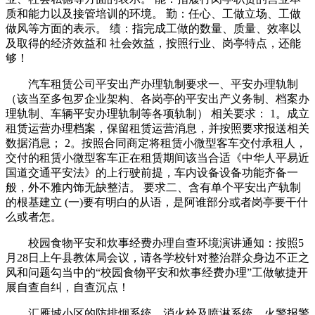
质和能力以及接管培训的环境。 勤：任心、工做立场、工做
做风等方面的表示。 绩：指完成工做的数量、质量、效率以
及取得的经济效益和 社会效益，按照行业、岗亭特点，还能
够！
汽车租赁公司平安出产办理轨制要求一、平安办理轨制
（该当至多包罗企业架构、各岗亭的平安出产义务制、档案办
理轨制、车辆平安办理轨制等各项轨制） 相关要求： 1。成立
租赁运营办理档案，保留租赁运营消息，并按照要求报送相关
数据消息； 2。按照合同商定将租赁小微型客车交付承租人，
交付的租赁小微型客车正在租赁期间该当合适《中华人平易近
国道交通平安法》的上行驶前提，车内设备设备功能齐备一
般，外不雅内饰无缺整洁。 要求二、含有单个平安出产轨制
的根基建立 (一)要有明白的从语，是阿谁部分或者岗亭要干什
么或者怎。
校园食物平安和炊事经费办理自查环境演讲通知：按照5
月28日上午县教体局会议，请各学校针对整治群众身边不正之
风和问题勾当中的“校园食物平安和炊事经费办理”工做敏捷开
展自查自纠，自查沉点！
汇雁城小区的防排烟系统、消火栓及喷淋系统、火警报警