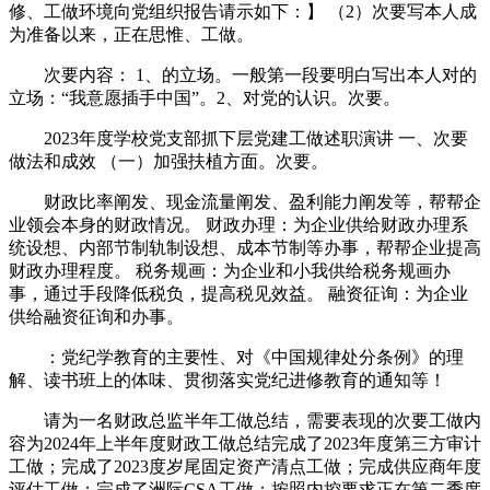
修、工做环境向党组织报告请示如下：】 （2）次要写本人成
为准备以来，正在思惟、工做。
次要内容： 1、的立场。一般第一段要明白写出本人对的
立场：“我意愿插手中国”。2、对党的认识。次要。
2023年度学校党支部抓下层党建工做述职演讲 一、次要
做法和成效 （一）加强扶植方面。次要。
财政比率阐发、现金流量阐发、盈利能力阐发等，帮帮企
业领会本身的财政情况。 财政办理：为企业供给财政办理系
统设想、内部节制轨制设想、成本节制等办事，帮帮企业提高
财政办理程度。 税务规画：为企业和小我供给税务规画办
事，通过手段降低税负，提高税见效益。 融资征询：为企业
供给融资征询和办事。
：党纪学教育的主要性、对《中国规律处分条例》的理
解、读书班上的体味、贯彻落实党纪进修教育的通知等！
请为一名财政总监半年工做总结，需要表现的次要工做内
容为2024年上半年度财政工做总结完成了2023年度第三方审计
工做；完成了2023度岁尾固定资产清点工做；完成供应商年度
评估工做；完成了洲际CSA工做；按照内控要求正在第二季度