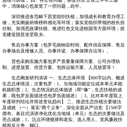
急练习训练， 四、存正在问题，整改办法 正在上半年工做
中，消保核心也发觉了一些问题，此中。
深切推进各范畴下层党组织扶植，加强成长和教育办理工
做，充实阐扬前锋榜样感化等环境；落实党组织带领的校长担
任制、加强思政课扶植、推进红色文化进校园等方面环境；抓
党建促脱贫攻坚取乡。
售后办事方案（包罗毛病响应时间、配件供应保障、售后
办事场合及维修人员、办事许诺、办事保障办法等）。
货色采购实施方案包罗产质量量保障方案、公司办理轨
制、进度放置、供货方案、包拆运输方案、人员放置等！
生态阐发研判演讲 一、生态总体环境 【800字以内。概述
生态总体情况，次要包罗：1。当地域功能定位或本单元本能
机能职责；2。生态情况的总体描述（即“像”，生态扶植的成
果，既包罗反面描述也包罗负面描述）；3。比对本年度取上
年度研判结论并简述变化趋向】 二、推进生态扶植次要做法
及成效 （一）落实“两个义务”，深化全面从严治党 【1500字
摆布。条目式演讲净化优化当地域（单元）生态的次要做法及
亮点成效，1。沉点环绕规律和老实、选人用人、党风廉政扶
植和反斗争、糊口。