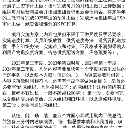
开展了工资审计工做；按时完成每月的月结工做并上传数据；
组织每月运营阐发会并按照集团要求更新会议内容。将来半年
的工做打算完成2025年度的预算工做；完成洲际集团年度CSA
审计工做；勤奋告竣部分的KPO打算。
项目实施方案（内容包罗但不限于工做尺度及手艺要求、
实施进度打算、人员组织放置、供货进度办法、送货及配送放
置、手艺组织办法、实施难点和对策、不及格或不满脚采购人
利用产物退换货方案、告急供货配送方案、应急预案等）。
2023年第三季度，2023年第四时度，2024年第一季度，
2024年第二季度。具体内容需要反映每一个季度国表里发生的
严沉事务，以反映本人取时俱进的。3。 内容需要取时俱进，
内容取落款时间相符 4。 必需有“”四个字做为题目 5。 昂首必
必要写“的党组织。具体格局如下：的党组织！ 注释(简练实正
在，篇幅不宜过长，一般不跨越1200字)： 第一段，次要写完
成党组织交办的使命、加入组织糊口环境，以及进修环境等。
第二段，次要写通过党组织。
从德、能、勤、绩、廉五个方面小我试用期内工做总结。
并预备三分钟内述职演讲。 德：指思惟本质和小我道德、职
业、社会私德等方面的表示。 能：指履行岗亭职责的营业本