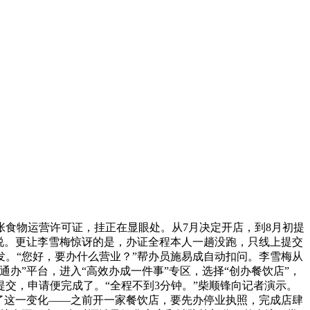
食物运营许可证，挂正在显眼处。从7月决定开店，到8月初提
梅说。更让李雪梅惊讶的是，办证全程本人一趟没跑，只线上提交
。“您好，要办什么营业？”帮办员施易成自动扣问。李雪梅从
办”平台，进入“高效办成一件事”专区，选择“创办餐饮店”，
交，申请便完成了。“全程不到3分钟。”柴顺锋向记者演示。
了这一变化——之前开一家餐饮店，要先办停业执照，完成店肆