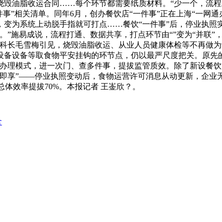
烧毁油脂收运合同……每个环节都需要纸质材料。“少一个，流
一件事”相关清单。同年6月，创办餐饮店“一件事”正在上海“一
变为系统上动脱手指就可打点……餐饮“一件事”后，停业执照
。”施易成说，流程打通、数据共享，打点环节由“”变为“并联”
科长毛雪梅引见，烧毁油脂收运、从业人员健康体检等不再做为
设备设备等取食物平安挂钩的环节点，仍以最严尺度把关。原先
类办理模式，进一次门、查多件事，提拔监管质效。除了新设餐
即享”——停业执照变动后，食物运营许可消息从动更新，企业无
总体效率提拔70%。本报记者 王崟欣？。
食