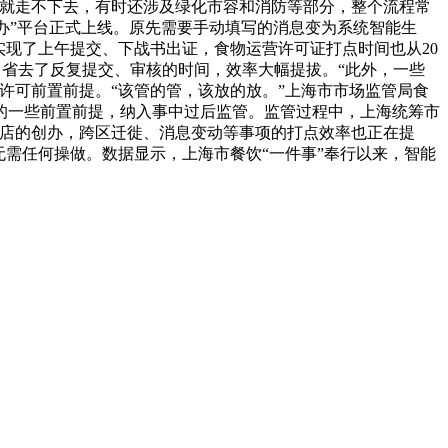
程就走不下去，有时还涉及绿化市容和消防等部分，整个流程常
网通办”平台正式上线。原先需要手动填写的消息变为系统智能生
实现了上午提交、下战书出证，食物运营许可证打点时间也从20
，省去了反复提交、审核的时间，效率大幅提拔。“此外，一些
许可前置前提。“该管的管，该放的放。”上海市市场监管局食
的一些前置前提，纳入事中过后监管。监管过程中，上海统筹市
饮店的创办，跨区迁徙、消息变动等事项的打点效率也正在提
需任何操做。数据显示，上海市餐饮“一件事”奉行以来，智能