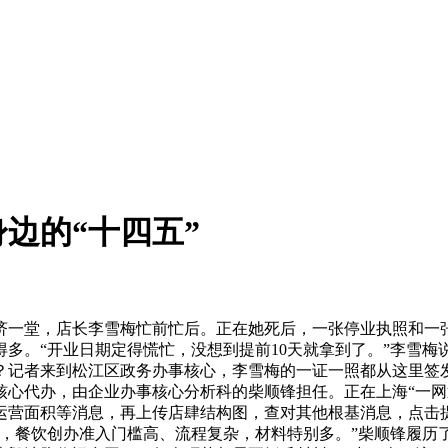
边的“十四五”
一堂，店长李雪梅忙前忙后。正在她死后，一张停业执照和一张
多。“开业日期定得慌忙，没想到提前10天就拿到了。”李雪
？记者来到松江区政务办事核心，李雪梅的一证一照都从这里签发
心代办，由企业办事核心分析科的柴顺锋担任。正在上海“一网通
营面积等消息，再上传店肆结构图，查对其他根基消息，点击提
天，餐饮创办准入门槛高、流程复杂，材料特别多。”柴顺锋履历