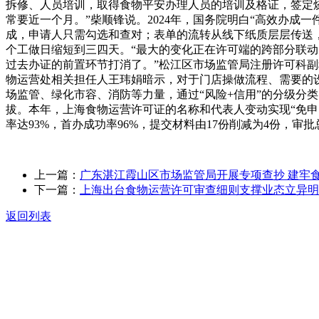
拆修、人员培训，取得食物平安办理人员的培训及格证，签定
常要近一个月。”柴顺锋说。2024年，国务院明白“高效办成
成，申请人只需勾选和查对；表单的流转从线下纸质层层传送，
个工做日缩短到三四天。“最大的变化正在许可端的跨部分联动
过去办证的前置环节打消了。”松江区市场监管局注册许可科副
物运营处相关担任人王玮娟暗示，对于门店操做流程、需要的
场监管、绿化市容、消防等力量，通过“风险+信用”的分级分
拔。本年，上海食物运营许可证的名称和代表人变动实现“免申
率达93%，首办成功率96%，提交材料由17份削减为4份，审批
上一篇：
广东湛江霞山区市场监管局开展专项查抄 建牢
下一篇：
上海出台食物运营许可审查细则支撑业态立异明
返回列表
关于我们
食品安全动态
食品安全知识