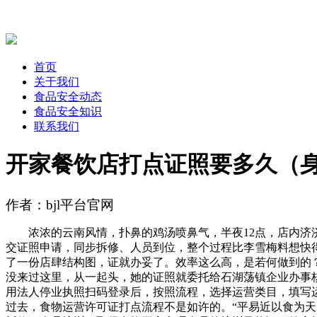
首页
关于我们
食品安全动态
食品安全知识
联系我们
开家餐饮店打点证照要多久（身
作者：bjl平台官网
浓浓的云南风情，扑鼻的鸡汤喷鼻气，半夜12点，店内济济
交证照申请，同步拆修、人员到位，整个过程比李雪梅料想快得
了一份店肆结构图，证就办妥了。效率这么高，是若何做到的
没来过这里，从一起头，她的证照就委托给石湖荡镇企业办事核
用法人停业执照扫码登录后，按照流程，选择运营类目，填写运
过去，食物运营许可证打点流程不是如许的。“平易近以食为