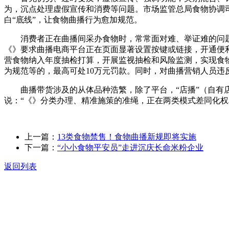
为，沉点处理虚假宣传和消费等问题。市场监管总局食物协调
白“底线”，让食物曲播行为愈加规范。
消费者正在曲播间采办食物时，常常面对难、举证难的问题。
《》要求曲播电商平台正在页面显著设置按键或链接，开通便
营食物纳入年度抽检打算，开展监视抽检和风险监测，实现食
为规范等的，最高可处10万元罚款。同时，对曲播营销人员违
曲播带货涉及的从体品种浩繁，除了平台，“店播”（自有店
说：“《》分类办理、精准施策的准绳，正在两类模式差同化权
上一篇：
13类食物禁售！食物曲播新规即将实施
下一篇：
“小小食物平安员”走进沉庆长命米粉企业
返回列表
关于我们
食品安全动态