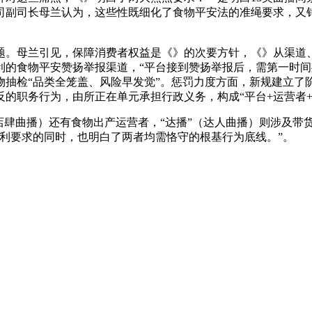
司副司长母兰认为，这些性既细化了食物平安法的准绳要求，又针
母兰引见，保障消费者权益是《》的次要方针，《》从渠道、
利的食物平安赞扬举报渠道，“平台接到赞扬举报后，需第一时间
物抽检“品类全笼盖、风险早发觉”。惩罚力度方面，新规建立了
反的职务行为，由所正在单元承担行政义务，构成“平台+运营者
肆曲播）还有食物出产运营者，“达播”（达人曲播）则涉及带
利要求的同时，也明白了两者均需恪守的根基行为底线。”。