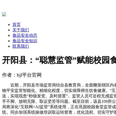
首页
关于我们
食品安全动态
食品安全知识
联系我们
开阳县：“聪慧监管”赋能校园
作者：bjl平台官网
近期，开阳县市场监管局结合县教育局，全面鞭策辖区内各学校
物平安监管智能化、精细化程度，切实保障师生饮食健康。“互
送，实现现患“秒级发觉、及时措置”。监管人员可近程无感
手不脚、放哨无限、取证坚苦等问题。截至目前，该县109所
局将深化“互联网+AI监管”系统使用，正在巩固校园食堂监
统。同步加强系统操做培训取运转督查，优化流程、切实守护群众