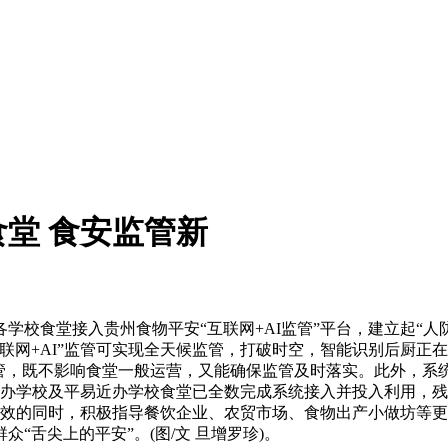
食堂 食安监管新
食堂接入贵州食物平安“互联网+AI监管”平台，建立起“人
联网+AI”监管可实现全天候监管，打破时空，智能识别后厨正
监管，既不影响食堂一般运营，又能确保监管及时落实。此外，系
公办学校及平易近办学校食堂已全数完成系统接入并投入利用，残
管成效的同时，积极指导餐饮企业、农贸市场、食物出产小做坊等
“舌尖上的平安”。(图/文 旦增罗珍)。